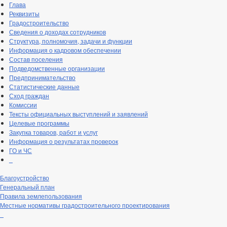
Глава
Реквизиты
Градостроительство
Сведения о доходах сотрудников
Структура, полномочия, задачи и функции
Информация о кадровом обеспечении
Состав поселения
Подведомственные организации
Предпринимательство
Статистические данные
Сход граждан
Комиссии
Тексты официальных выступлений и заявлений
Целевые программы
Закупка товаров, работ и услуг
Информация о результатах проверок
ГО и ЧС
_
Благоустройство
Генеральный план
Правила землепользования
Местные нормативы градостроительного проектирования
_