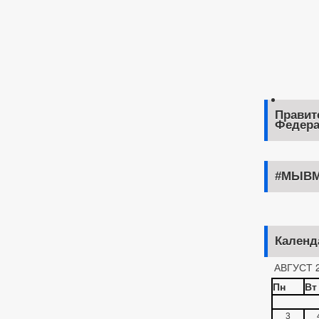
Правит
Федера
#МЫВМ
Календ
АВГУСТ 
Пн
Вт
3