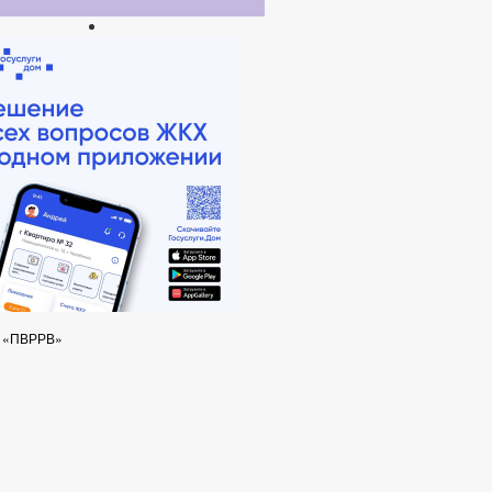
и «ПВРРВ»