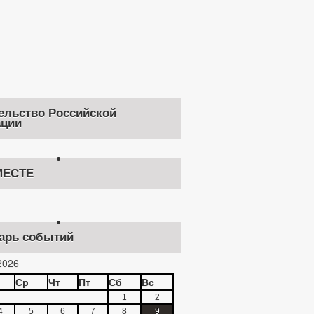
ельство Российской
ции
ЕСТЕ
арь событий
2026
Ср
Чт
Пт
Сб
Вс
1
2
4
5
6
7
8
9