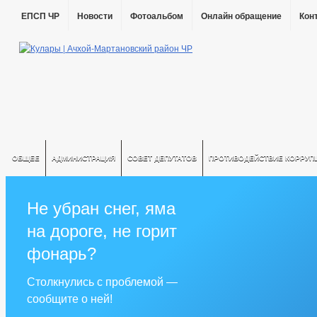
ЕПСП ЧР
Новости
Фотоальбом
Онлайн обращение
Кон
ОБЩЕЕ
АДМИНИСТРАЦИЯ
СОВЕТ ДЕПУТАТОВ
ПРОТИВОДЕЙСТВИЕ КОРРУП
Не убран снег, яма
на дороге, не горит
фонарь?
Столкнулись с проблемой —
сообщите о ней!