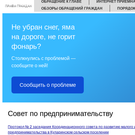
ОБРАЩЕНИЕ К ГЛАВЕ
ИНТЕРНЕТ ПРИЕМН
ПРИЕМ ГРАЖДАН
ОБЗОРЫ ОБРАЩЕНИЙ ГРАЖДАН
ПОРЯДОК
Не убран снег, яма
на дороге, не горит
фонарь?
Столкнулись с проблемой —
сообщите о ней!
Сообщить о проблеме
Совет по предпринимательству
Протокол № 2 заседания Координационного совета по развитию малого 
предпринимательства в Куларинском сельском поселении