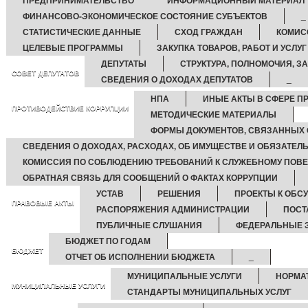
ПРЕДПРИНИМАТЕЛЬСТВО
ИНФОРМАЦИОННЫЙ МАТЕРИАЛ
ФИНАНСОВО-ЭКОНОМИЧЕСКОЕ СОСТОЯНИЕ СУБЪЕКТОВ
_
СТАТИСТИЧЕСКИЕ ДАННЫЕ
СХОД ГРАЖДАН
КОМИС
ЦЕЛЕВЫЕ ПРОГРАММЫ
ЗАКУПКА ТОВАРОВ, РАБОТ И УСЛУГ
ДЕПУТАТЫ
СТРУКТУРА, ПОЛНОМОЧИЯ, З
СОВЕТ ДЕПУТАТОВ
СВЕДЕНИЯ О ДОХОДАХ ДЕПУТАТОВ
_
НПА
ИНЫЕ АКТЫ В СФЕРЕ П
ПРОТИВОДЕЙСТВИЕ КОРРУПЦИИ
МЕТОДИЧЕСКИЕ МАТЕРИАЛЫ
ФОРМЫ ДОКУМЕНТОВ, СВЯЗАННЫХ 
СВЕДЕНИЯ О ДОХОДАХ, РАСХОДАХ, ОБ ИМУЩЕСТВЕ И ОБЯЗАТЕЛ
КОМИССИЯ ПО СОБЛЮДЕНИЮ ТРЕБОВАНИЙ К СЛУЖЕБНОМУ ПОВЕ
ОБРАТНАЯ СВЯЗЬ ДЛЯ СООБЩЕНИЙ О ФАКТАХ КОРРУПЦИИ
УСТАВ
РЕШЕНИЯ
ПРОЕКТЫ К ОБ
ПРАВОВЫЕ АКТЫ
РАСПОРЯЖЕНИЯ АДМИНИСТРАЦИИ
ПОСТ
ПУБЛИЧНЫЕ СЛУШАНИЯ
ФЕДЕРАЛЬНЫЕ 
БЮДЖЕТ ПО ГОДАМ
БЮДЖЕТ
ОТЧЕТ ОБ ИСПОЛНЕНИИ БЮДЖЕТА
_
МУНИЦИПАЛЬНЫЕ УСЛУГИ
НОРМА
МУНИЦИПАЛЬНЫЕ УСЛУГИ
СТАНДАРТЫ МУНИЦИПАЛЬНЫХ УСЛУГ