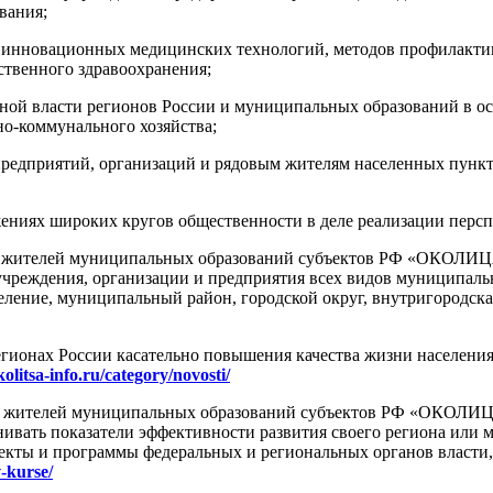
вания;
 инновационных медицинских технологий, методов профилактики
ственного здравоохранения;
ьной власти регионов России и муниципальных образований в о
о-коммунального хозяйства;
предприятий, организаций и рядовым жителям населенных пунк
ениях широких кругов общественности в деле реализации перс
а жителей муниципальных образований субъектов РФ «ОКОЛИ
чреждения, организации и предприятия всех видов муниципальн
селение, муниципальный район, городской округ, внутригородска
гионах России касательно повышения качества жизни населения 
kolitsa-info.ru/category/novosti
/
а жителей муниципальных образований субъектов РФ «ОКОЛИЦА
нивать показатели эффективности развития своего региона или 
оекты и программы федеральных и региональных органов власти
v-kurse/