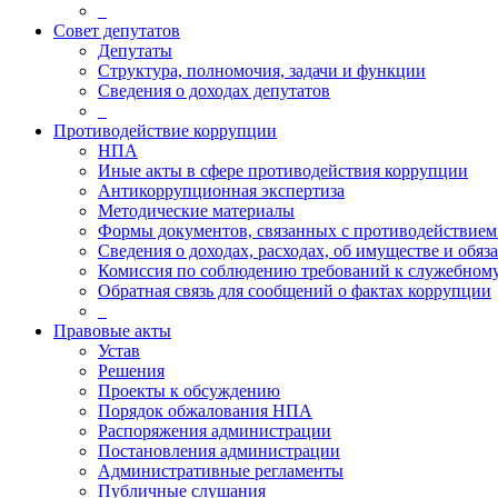
_
Совет депутатов
Депутаты
Структура, полномочия, задачи и функции
Сведения о доходах депутатов
_
Противодействие коррупции
НПА
Иные акты в сфере противодействия коррупции
Антикоррупционная экспертиза
Методические материалы
Формы документов, связанных с противодействием
Сведения о доходах, расходах, об имуществе и обяз
Комиссия по соблюдению требований к служебному
Обратная связь для сообщений о фактах коррупции
_
Правовые акты
Устав
Решения
Проекты к обсуждению
Порядок обжалования НПА
Распоряжения администрации
Постановления администрации
Административные регламенты
Публичные слушания