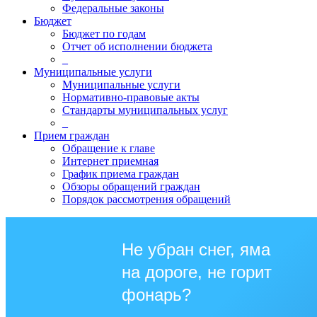
Федеральные законы
Бюджет
Бюджет по годам
Отчет об исполнении бюджета
_
Муниципальные услуги
Муниципальные услуги
Нормативно-правовые акты
Стандарты муниципальных услуг
_
Прием граждан
Обращение к главе
Интернет приемная
График приема граждан
Обзоры обращений граждан
Порядок рассмотрения обращений
Не убран снег, яма
на дороге, не горит
фонарь?