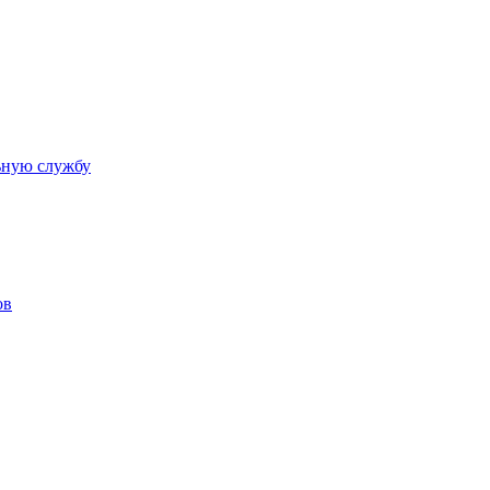
ьную службу
ов