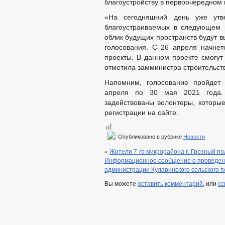
благоустройству в первоочередном 
«На сегодняшний день уже утве
благоустраиваемых в следующем г
облик будущих пространств будут 
голосования. С 26 апреля начнет
проекты. В данном проекте смогут
отметила замминистра строительст
Hапомним, голосование пройдет 
апреля по 30 мая 2021 года.
задействованы волонтеры, которы
регистрации на сайте.
Опубликовано в рубрике
Новости
«
Жители 7-го микрорайона г. Грозный по
Информационное сообщение о проведени
администрации Куларинского сельского 
Вы можете
оставить комментарий
, или
сс