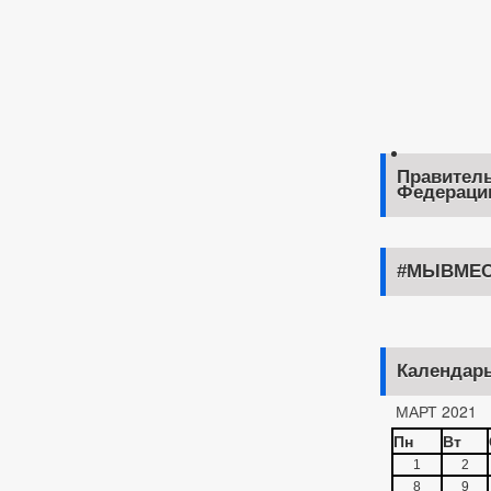
Правитель
Федераци
#МЫВМЕС
Календар
МАРТ 2021
Пн
Вт
1
2
8
9