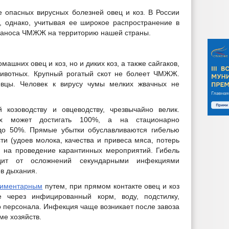
 опасных вирусных болезней овец и коз. В России
, однако, учитывая ее широкое распространение в
 заноса ЧМЖЖ на территорию нашей страны.
шних овец и коз, но и диких коз, а также сайгаков,
животных. Крупный рогатый скот не болеет ЧМЖЖ.
вцы. Человек к вирусу чумы мелких жвачных не
 козоводству и овцеводству, чрезвычайно велик.
ах может достигать 100%, а на стационарно
до 50%. Прямые убытки обуславливаются гибелью
ти (удоев молока, качества и привеса мяса, потерь
и на проведение карантинных мероприятий. Гибель
дит от осложнений секундарными инфекциями
в дыхания.
иментарным
путем, при прямом контакте овец и коз
 через инфицированный корм, воду, подстилку,
 персонала. Инфекция чаще возникает после завоза
ме хозяйств.