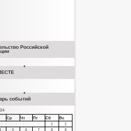
ельство Российской
ции
ЕСТЕ
арь событий
24
Ср
Чт
Пт
Сб
Вс
1
2
4
5
6
7
8
9