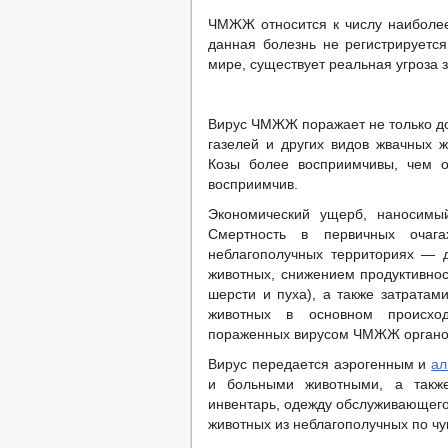
ЧМЖЖ относится к числу наиболее
данная болезнь не регистрируется
мире, существует реальная угроза
Вирус ЧМЖЖ поражает не только дома
газелей и других видов жвачных 
Козы более восприимчивы, чем о
восприимчив.
Экономический ущерб, наносимый
Смертность в первичных очаг
неблагополучных территориях — 
животных, снижением продуктивнос
шерсти и пуха), а также затратам
животных в основном происхо
пораженных вирусом ЧМЖЖ органо
Вирус передается аэрогенным и
ал
и больными животными, а также
инвентарь, одежду обслуживающего
животных из неблагополучных по чу