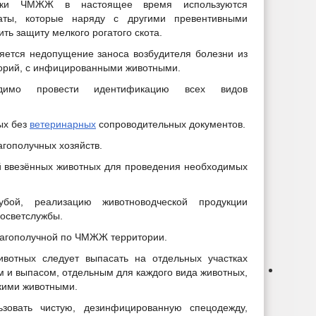
тики ЧМЖЖ в настоящее время используются
ты, которые наряду с другими превентивными
ь защиту мелкого рогатого скота.
ется недопущение заноса возбудителя болезни из
торий, с инфицированными животными.
одимо провести идентификацию всех видов
ых без
ветеринарных
сопроводительных документов.
агополучных хозяйств.
й ввезённых животных для проведения необходимых
ой, реализацию животноводческой продукции
госветслужбы.
благополучной по ЧМЖЖ территории.
ивотных следует выпасать на отдельных участках
 и выпасом, отдельным для каждого вида животных,
икими животными.
зовать чистую, дезинфицированную спецодежду,