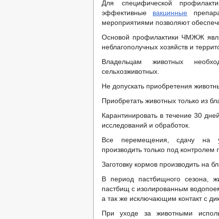
Для специфической профилак
эффективные
вакцинные
препара
мероприятиями позволяют обеспечит
Основой профилактики ЧМЖЖ явля
неблагополучных хозяйств и терри
Владельцам животных необх
сельхозживотных.
Не допускать приобретения животн
Приобретать животных только из бл
Карантинировать в течение 30 дне
исследований и обработок.
Все перемещения, сдачу на уб
производить только под контролем 
Заготовку кормов производить на 
В период пастбищного сезона, ж
пастбищ с изолированным водопоем
а так же исключающим контакт с д
При уходе за животными исполь