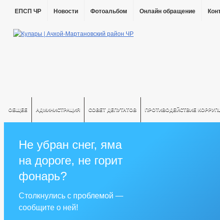
ЕПСП ЧР
Новости
Фотоальбом
Онлайн обращение
Кон
ОБЩЕЕ
АДМИНИСТРАЦИЯ
СОВЕТ ДЕПУТАТОВ
ПРОТИВОДЕЙСТВИЕ КОРРУП
Не убран снег, яма
на дороге, не горит
фонарь?
Столкнулись с проблемой —
сообщите о ней!