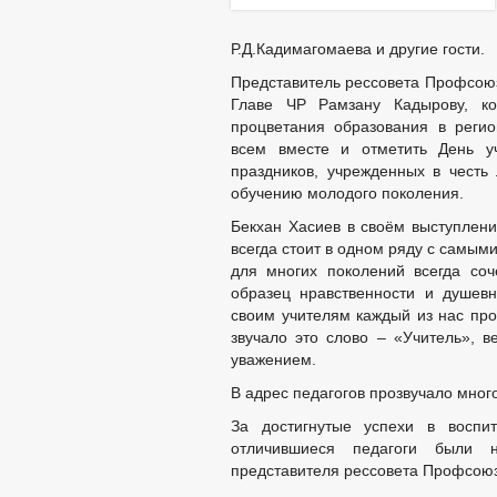
Р.Д.Кадимагомаева и другие гости.
Представитель рессовета Профсоюз
Главе ЧР Рамзану Кадырову, ко
процветания образования в реги
всем вместе и отметить День 
праздников, учрежденных в честь
обучению молодого поколения.
Бекхан Хасиев в своём выступлении
всегда стоит в одном ряду с самым
для многих поколений всегда соч
образец нравственности и душев
своим учителям каждый из нас про
звучало это слово – «Учитель», 
уважением.
В адрес педагогов прозвучало мног
За достигнутые успехи в воспи
отличившиеся педагоги были 
представителя рессовета Профсоюз