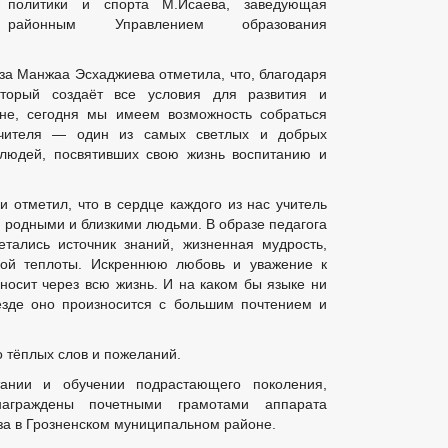
политики и спорта М.Исаева, заведующая
районным Управлением образования
а Манжаа Эсхаджиева отметила, что, благодаря
торый создаёт все условия для развития и
оне, сегодня мы имеем возможность собраться
учителя — один из самых светлых и добрых
 людей, посвятивших свою жизнь воспитанию и
 отметил, что в сердце каждого из нас учитель
и родными и близкими людьми. В образе педагога
етались источник знаний, жизненная мудрость,
ной теплоты. Искреннюю любовь и уважение к
носит через всю жизнь. И на каком бы языке ни
везде оно произносится с большим почтением и
о тёплых слов и пожеланий.
тании и обучении подрастающего поколения,
награждены почетными грамотами аппарата
а в Грозненском муниципальном районе.