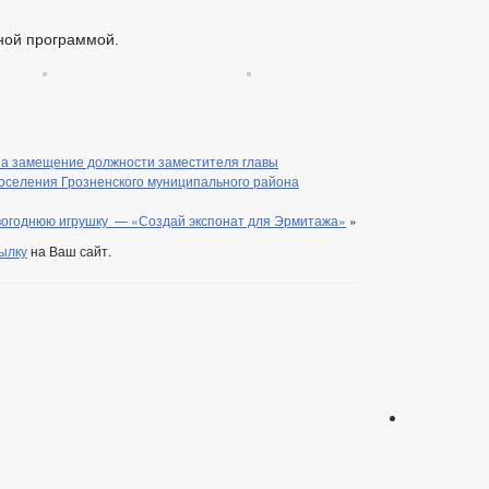
ной программой.
а замещение должности заместителя главы
поселения Грозненского муниципального района
вогоднюю игрушку — «Создай экспонат для Эрмитажа»
»
ылку
на Ваш сайт.