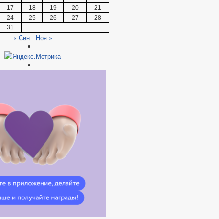
17
18
19
20
21
24
25
26
27
28
31
« Сен
Ноя »